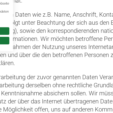
ligt hat.
ebseite
endeten
enen Daten wie z.B. Name, Anschrift, Kont
 erfolgt unter Beachtung der sich aus de
nung), sowie den korrespondierenden nati
formationen. Wir möchten betroffene Pers
 im Rahmen der Nutzung unseres Internetan
n und über die den betroffenen Personen 
lären.
Verarbeitung der zuvor genannten Daten Ve
rarbeitung derselben ohne rechtliche Grundl
 Kenntnisnahme absichern sollen. Wir müss
tz der über das Internet übertragenen Daten
ie Möglichkeit offen, uns auf anderen Komm