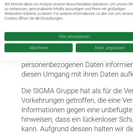
der ihr zuzuordnenden Daten eingewil
Wir können diese zur Analyse unserer Besucherdaten platzieren, um unsere W
zu verbessern, personalisierte Inhalte anzuzeigen und Ihnen ein großartiges
Webseiten-Erlebnis zu bieten. Für weitere Informationen zu den von uns verw
Die Verarbeitung von personenbezog
Cookies öffnen Sie die Einstellungen.
Telefonnummer oder E-Mail-Adresse,
679/2016 (Datenschutz-Grundverord
Alle akzeptieren
Vorgaben zum Umgang mit solchen In
Ablehnen
Nein, anpassen
Art, den Umfang und den Zweck der
personenbezogenen Daten informiere
diesen Umgang mit ihren Daten aufk
Die SIGMA Gruppe hat als für die 
Vorkehrungen getroffen, die eine Ve
Informationen gegen eine unbefugte
hinweisen, dass ein lückenloser Schu
kann. Aufgrund dessen halten wir d